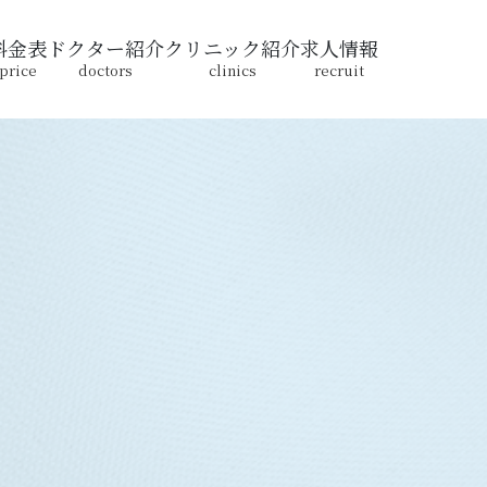
料金表
ドクター紹介
クリニック紹介
求人情報
price
doctors
clinics
recruit