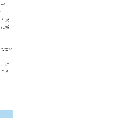
ロポロ
力。
ッと抜
々に減
くて太い
り、頑
します。