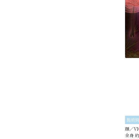
施術
顔／VI
全身 