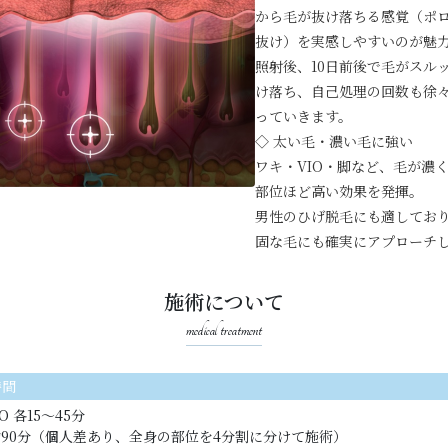
から毛が抜け落ちる感覚（ポ
抜け）を実感しやすいのが魅
照射後、10日前後で毛がスル
け落ち、自己処理の回数も徐
っていきます。
◇ 太い毛・濃い毛に強い
ワキ・VIO・脚など、毛が濃
部位ほど高い効果を発揮。
男性のひげ脱毛にも適してお
固な毛にも確実にアプローチ
施術について
medical treatment
時間
O 各15〜45分
約90分（個人差あり、全身の部位を4分割に分けて施術）