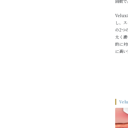
回数で
Vel
し、ス
の2つ
太く濃
的に対
に高い
Vel