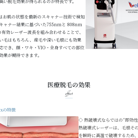
高い脱毛効果が得られるのが特長です。
uxはお肌の状態を最新のスキャナー技術で検知
キャナー結果に基づいた755nmと 808nm
の有効レーザー波長を組み合わせることで、
い毛はもちろん、産毛や深い毛根にも効果
応でき、顔・ワキ・VIO・全身すべての部位
効果が期待できます。
医療脱毛の効果
effect
uxの特徴
◇ 熱破壊式ならではの“即効性
熱破壊式レーザーは、毛根そ
を瞬時に高温で破壊するため、