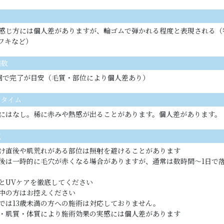
感じ方には個人差がありますが、輪ゴムで弾かれる程度と表現される（
やワキなど）
回数
0回で完了が目安（毛質・部位により個人差あり）
ンタイム
にはなし。稀に赤みや熱感が出ることがあります。個人差があります。
点
け直後や肌荒れがある部位は照射を避けることがあります
後は一時的に毛穴が赤くなる場合がありますが、通常は数時間〜1日で
とUVケアを徹底してください
中の方はお控えください
では13歳未満の方への施術は対応しておりません。
・肌質・体質により施術効果の実感には個人差があります