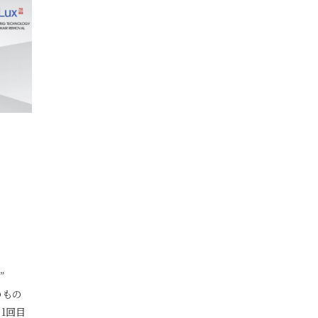
”
のもの
1回目