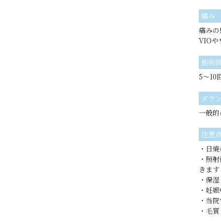
痛み
痛みの
VIO
施術
5〜1
ダウ
一般的
注意
・日焼
・照射
きます
・保湿
・妊娠
・当院
・毛質