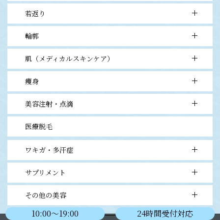
- 肝斑レーザートーニング
- 二重切開法
若返り
- ヒアルロン酸
- フラクショナルレーザー
- 目頭切開法
- CO2レーザー
輪郭
- ヒアルロン酸
- 上まぶたタルミ取り
- QスイッチYAGレーザー
- ボトックスビスタ
- 下まぶたタルミ取り
肌（メディカルスキンケア）
- ヒアルロン酸
- 水光注射（ベラヴィータ）
- 眉下切開タルミ取り
- BNLS FAT BURN
- 高濃度PRP皮膚再生
- 眼瞼下垂
痩身
- 各種ピーリング治療
- シルエットソフト（3D LIFT）
- エレクトロポレーション
美容注射・点滴
- ダイエット処方
- シャークリフト(ブロック、バタフライ)
- イオン導入
- BNLS FAT BURN
- ウルトラVリフト
医療脱毛
- 高濃度ビタミンC点滴・注射
- 医療ハイフ(HIFU)
- テノール
ワキガ・多汗症
- ダーマペン4
サプリメント
- ボトックスビスタ
- GeneoX（ジェネオエックス）
その他の美容
- NMN
10:00〜19:00
24時間受付対応
- 笑気麻酔