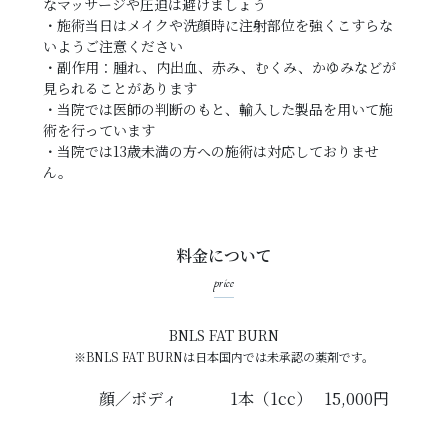
なマッサージや圧迫は避けましょう
・施術当日はメイクや洗顔時に注射部位を強くこすらな
いようご注意ください
・副作用：腫れ、内出血、赤み、むくみ、かゆみなどが
見られることがあります
・当院では医師の判断のもと、輸入した製品を用いて施
術を行っています
・当院では13歳未満の方への施術は対応しておりませ
ん。
料金について
price
BNLS FAT BURN
※BNLS FAT BURNは日本国内では未承認の薬剤です。
顔／ボディ
1本（1cc）
15,000円