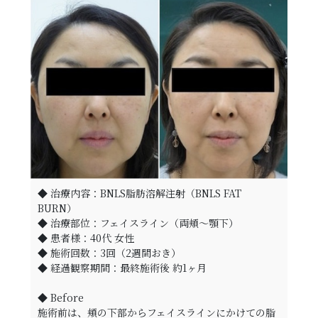
◆ 治療内容：BNLS脂肪溶解注射（BNLS FAT
BURN）
◆ 治療部位：フェイスライン（両頬〜顎下）
◆ 患者様：40代 女性
◆ 施術回数：3回（2週間おき）
◆ 経過観察期間：最終施術後 約1ヶ月
◆ Before
施術前は、頬の下部からフェイスラインにかけての脂