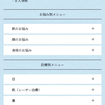
- 求人情報
お悩み別メニュー
肌のお悩み
顔のお悩み
- 毛穴の開き・黒ずみ・ニキビ
- シミ・アザ・ソバカス
身体のお悩み
- 二重まぶた・目元
- 目立つホクロ・イボ
- 鼻・アゴ
- ワキガ・多汗症
- シワ・プチ整形
診療別メニュー
- ムダ毛
- エイジングケア
目
肌（レーザー治療）
- 1point埋没法（1点留）
- ナチュラル埋没法（2点留）
鼻
- フォトフェイシャルM22ステラ
- ナチュラルオーダーメイド埋没法（3点留）