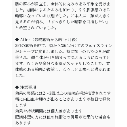
肪の厚みが目立ち、全体的に丸みのある印象を受けま
した。加齢によるたるみも加わり、やや膨張感のある
輪郭になっている状態でした。ご本人は「顔が大きく
見えるのが悩み」「すっきりした輪郭を目指したい」
と希望されていました。
◆ After（最終施術から約1ヶ月後）
3回の施術を経て、頬から顎にかけてのフェイスライン
がシャープに変化しました。特に顎下のもたつきが改
善され、顔全体が引き締まって見えるようになってい
ます。むくみや余分な脂肪がスッキリしたことで、立
体感のある輪郭が復活し、若々しい印象へと導かれま
した。
◆ 注意事項
効果の実感には2〜3回以上の継続施術が推奨されます
稀に内出血や腫れが出ることがありますが数日で軽快
します
効果や持続期間には個人差があります
肥満体型の方には他の施術との併用が効果的な場合も
あります