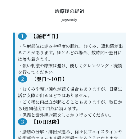
治療後の経過
progressstep
1
【施術当日】
・注射部位に赤みや軽度の腫れ、むくみ、違和感が出
ることがあります。ほとんどの場合、数時間〜翌日に
は落ち着きます。
・強い刺激や摩擦は避け、優しくクレンジング・洗顔
を行ってください。
2
【翌日〜10日】
・むくみや軽い腫れが続く場合もありますが、日常生
活に支障が出るほどではありません。
・ごく稀に内出血が起こることもありますが、数日か
ら1週間程度で自然に消えます。
・保湿と紫外線対策をしっかり行ってください。
3
【10日以降】
・脂肪の分解・排出が進み、徐々にフェイスラインや
施術部位のスッキリ感が実感できるようになります。