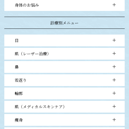
- シミ・アザ・ソバカス
身体のお悩み
- 二重まぶた・目元
- 目立つホクロ・イボ
- 鼻・アゴ
- ワキガ・多汗症
- シワ・プチ整形
診療別メニュー
- ムダ毛
- エイジングケア
目
肌（レーザー治療）
- 1point埋没法（1点留）
- ナチュラル埋没法（2点留）
鼻
- フォトフェイシャルM22ステラ
- ナチュラルオーダーメイド埋没法（3点留）
- 肝斑レーザートーニング
- 二重切開法
若返り
- ヒアルロン酸
- フラクショナルレーザー
- 目頭切開法
- CO2レーザー
輪郭
- ヒアルロン酸
- 上まぶたタルミ取り
- QスイッチYAGレーザー
- ボトックスビスタ
- 下まぶたタルミ取り
肌（メディカルスキンケア）
- ヒアルロン酸
- 水光注射（ベラヴィータ）
- 眉下切開タルミ取り
- BNLS FAT BURN
- 高濃度PRP皮膚再生
- 眼瞼下垂
痩身
- 各種ピーリング治療
- シルエットソフト（3D LIFT）