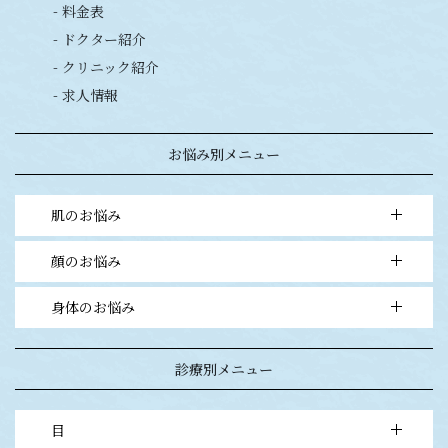
- 料金表
- ドクター紹介
- クリニック紹介
- 求人情報
お悩み別メニュー
肌のお悩み
顔のお悩み
- 毛穴の開き・黒ずみ・ニキビ
- シミ・アザ・ソバカス
身体のお悩み
- 二重まぶた・目元
- 目立つホクロ・イボ
- 鼻・アゴ
- ワキガ・多汗症
- シワ・プチ整形
診療別メニュー
- ムダ毛
- エイジングケア
目