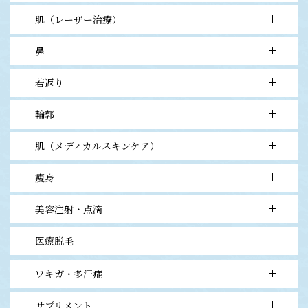
肌（レーザー治療）
- 1point埋没法（1点留）
- ナチュラル埋没法（2点留）
鼻
- フォトフェイシャルM22ステラ
- ナチュラルオーダーメイド埋没法（3点留）
- 肝斑レーザートーニング
- 二重切開法
若返り
- ヒアルロン酸
- フラクショナルレーザー
- 目頭切開法
- CO2レーザー
輪郭
- ヒアルロン酸
- 上まぶたタルミ取り
- QスイッチYAGレーザー
- ボトックスビスタ
- 下まぶたタルミ取り
肌（メディカルスキンケア）
- ヒアルロン酸
- 水光注射（ベラヴィータ）
- 眉下切開タルミ取り
- BNLS FAT BURN
- 高濃度PRP皮膚再生
- 眼瞼下垂
痩身
- 各種ピーリング治療
- シルエットソフト（3D LIFT）
- エレクトロポレーション
美容注射・点滴
- ダイエット処方
- シャークリフト(ブロック、バタフライ)
- イオン導入
- BNLS FAT BURN
- ウルトラVリフト
医療脱毛
- 高濃度ビタミンC点滴・注射
- 医療ハイフ(HIFU)
- テノール
ワキガ・多汗症
- ダーマペン4
サプリメント