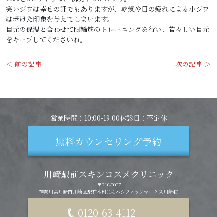
笑いジワは幸せの証でもありますが、乾燥や目の疲れによる小ジワ
は老けた印象を与えてしまいます。
目元の保湿と合わせて眼輪筋のトレーニングを行い、若々しい目元
をキープしてくださいね。
＜ 前の記事
次の記事 ＞
投
稿
ナ
ビ
ゲ
営業時間：10:00-19:00
休診日：不定休
ー
シ
無料カウンセリング予約
ョ
ン
川崎駅前スキンコスメクリニック
〒210-0007
神奈川県川崎市川崎区駅前本町11-1
パシフィックマークス川崎4F
0120-63-4112