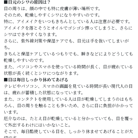
■目元のシワの原因は？
目の周りは、顔の中でも特に皮膚が薄い場所です。
そのため、乾燥しやすくシワになりやすいのです。
特に、アイメイクをいつもきちんとしている人は注意が必要です。
アイメイクを落とそうとオイルでゴシゴシ擦ってしまうと、さらに
シワはできやすくなります。
さらに、紫外線対策や保湿ケアでも、目元は手を抜いてしまいが
ち。
きちんと保湿ケアしているつもりでも、瞬きなどによりどうしても
乾燥しやすいのです。
また、パソコンやスマホを使っている時間が長く、目が疲れている
状態が長く続くとシワにつながります。
■目は毎日しっかり休めてあげる
テレビやパソコン、スマホの画面を見ている時間が長い現代人の目
は、疲れが蓄積した状態になっています。
また、コンタクトを使用している人は目が乾燥してしまうのはもち
ろん、目の周りを触ることも多いため、さらに目に負担がかかって
います。
厄介なのは、たとえ目が乾燥していると分かっていても、目を覆っ
て外出するわけにはいかないこと。
そこで、毎日酷使している目を、しっかり休ませてあげることが大
切です。