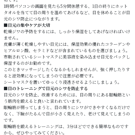
1時間パソコンの画面を見たら5分間休憩する、1日の終りにホット
タオルを当てて目の周りを温めてあげるなど、目を休めることが目
元のシワ防止につながります。
■目元の集中ケアが大切
乾燥ジワの予防をするには、しっかり保湿をしてあげなければいけ
ません。
皮膚が薄く乾燥しやすい目元には、保湿効果の優れたコラーゲンや
ヒアルロン酸、セラミドなどが含まれているものを選びましょう。
市販されているシートマスクに美容液を染み込ませ目元をパックし
保湿するのがお勧めです。
このときマッサージしたくなるかもしれませんが、強く押したりす
ると逆効果になってしまうので注意が必要です。
シートマスクを置いてゆっくり浸透させるようにしましょう。
■目のトレーニングで目元のシワを防止する
目元のシワを防止、改善するためには、目の周りにある眼輪筋とい
う筋肉を鍛えると良いと言われています。
眼輪筋が弱ってしまうと、目の周りにシワができやすくなるだけで
なく、下瞼がたるんで目が小さく見えたり、老けて見えてしまうの
です。
眼輪筋を鍛えるトレーニングは、3分ほどでできる簡単なものです
から、ぜひやってみてください。