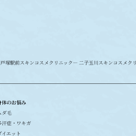
 戸塚駅前スキンコスメクリニック
― 二子玉川スキンコスメク
身体のお悩み
ムダ毛
多汗症・ワキガ
ダイエット