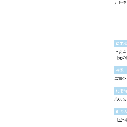
元を作
適応
上まぶ
目元の
特徴
二重の
施術
約60分
術後
目立つ