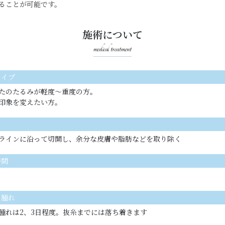
ることが可能です。
施術について
medical treatment
タイプ
たのたるみが軽度〜重度の方。
印象を変えたい方。
ラインに沿って切開し、余分な皮膚や脂肪などを取り除く
時間
の腫れ
腫れは2、3日程度。抜糸までには落ち着きます