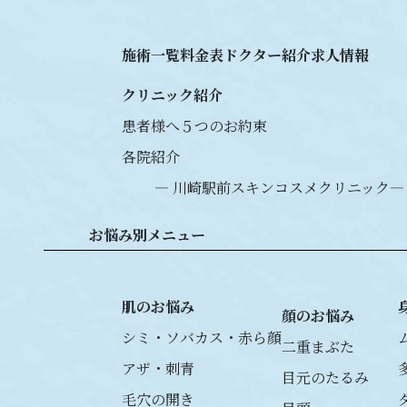
施術一覧
料金表
ドクター紹介
求人情報
クリニック紹介
患者様へ５つのお約束
各院紹介
― 川崎駅前スキンコスメクリニック
―
お悩み別メニュー
肌のお悩み
顔のお悩み
シミ・ソバカス・赤ら顔
二重まぶた
アザ・刺青
目元のたるみ
毛穴の開き