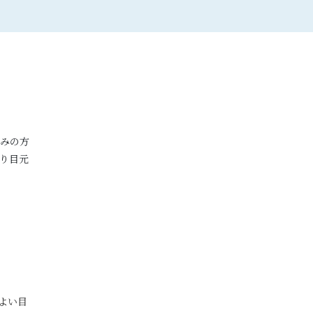
みの方
り目元
。
よい目