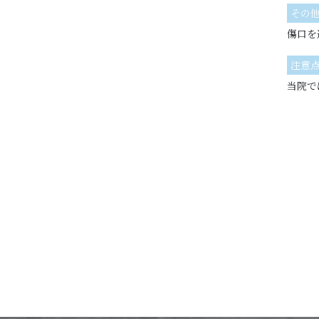
その
傷口を
注意
当院で