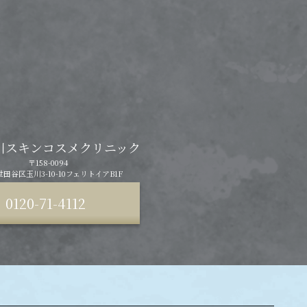
川スキンコスメクリニック
〒158-0094
田谷区玉川3-10-10フェリトイアB1F
0120-71-4112