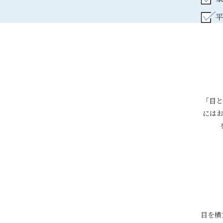
「目と
には
目を横