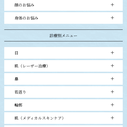
顔のお悩み
- 毛穴の開き・黒ずみ・ニキビ
- シミ・アザ・ソバカス
身体のお悩み
- 二重まぶた・目元
- 目立つホクロ・イボ
- 鼻・アゴ
- ワキガ・多汗症
- シワ・プチ整形
診療別メニュー
- ムダ毛
- エイジングケア
目
肌（レーザー治療）
- 1point埋没法（1点留）
- ナチュラル埋没法（2点留）
鼻
- フォトフェイシャルM22ステラ
- ナチュラルオーダーメイド埋没法（3点留）
- 肝斑レーザートーニング
- 二重切開法
若返り
- ヒアルロン酸
- フラクショナルレーザー
- 目頭切開法
- CO2レーザー
輪郭
- ヒアルロン酸
- 上まぶたタルミ取り
- QスイッチYAGレーザー
- ボトックスビスタ
- 下まぶたタルミ取り
肌（メディカルスキンケア）
- ヒアルロン酸
- 水光注射（ベラヴィータ）
- 眉下切開タルミ取り